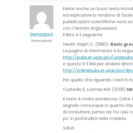
Esiste anche un buon testo introd
ed esplicative lo rendono di faci
pubblicazioni scientifiche sono sc
con i termini anglosassoni
bernagozzi
Il libro è il seguente
Partecipante
Heath, Ralph C. (1983):
Basic gro
La pagina di riferimento è la segu
http://pubs.er.usgs.gov/usgspu
e questo è il link per andare di
http://onlinepubs.er.usgs.gov/d
Per quello che riguarda i testi in 
Custodio E, LLamas M.R (2005):
Id
Il testo è molto ponderoso (oltre 1
segnalo comunque in quanto riteng
di consultare, penso sia fra i pi
po’ in profondità nella materia.
Saluti