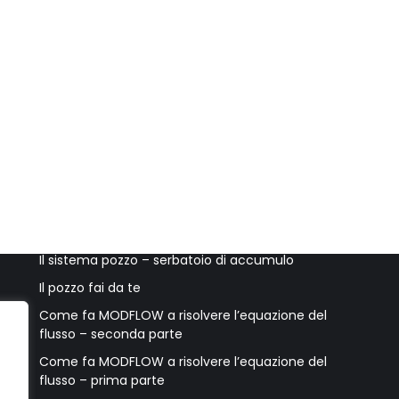
Ultimi post
Accessori per il pozzo e accorgimenti utili
Il sistema pozzo – serbatoio di accumulo
Il pozzo fai da te
Come fa MODFLOW a risolvere l’equazione del
flusso – seconda parte
Come fa MODFLOW a risolvere l’equazione del
flusso – prima parte