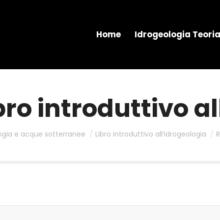
Home
Idrogeologia Teori
bro introduttivo a
ogia e acque sotterranee
Libro introduttivo all’idrogeologia
R