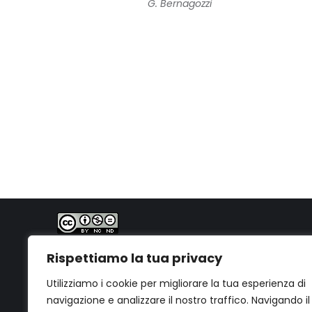
G. Bernagozzi
PhD. Geol. Gabriele Bernagozzi
Quest'opera è distribuita con Licenza
Creative
Rispettiamo la tua privacy
Commons Attribuzione - Non commerciale - Non
opere derivate 4.0 Internazionale
.
Utilizziamo i cookie per migliorare la tua esperienza di
navigazione e analizzare il nostro traffico. Navigando il