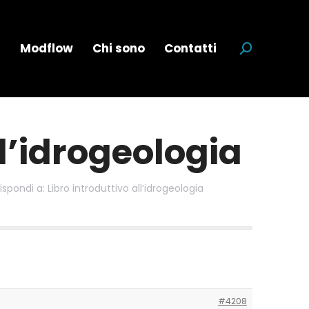
a
Modflow
Chi sono
Contatti
Cerca:
ll’idrogeologia
ispondi a: Libro introduttivo all’idrogeologia
#4208