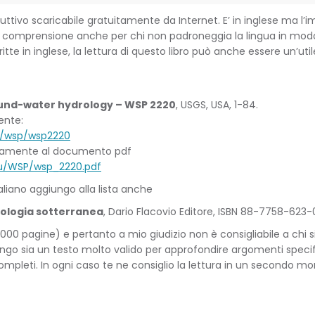
uttivo scaricabile gratuitamente da Internet. E’ in inglese ma l
le comprensione anche per chi non padroneggia la lingua in modo 
ritte in inglese, la lettura di questo libro può anche essere un’u
und-water hydrology – WSP 2220
, USGS, USA, 1-84.
ente:
bs/wsp/wsp2220
rettamente al documento pdf
jvu/WSP/wsp_2220.pdf
italiano aggiungo alla lista anche
rologia sotterranea
, Dario Flacovio Editore, ISBN 88-7758-623-
000 pagine) e pertanto a mio giudizio non è consigliabile a chi si
o sia un testo molto valido per approfondire argomenti specifici
ù completi. In ogni caso te ne consiglio la lettura in un second