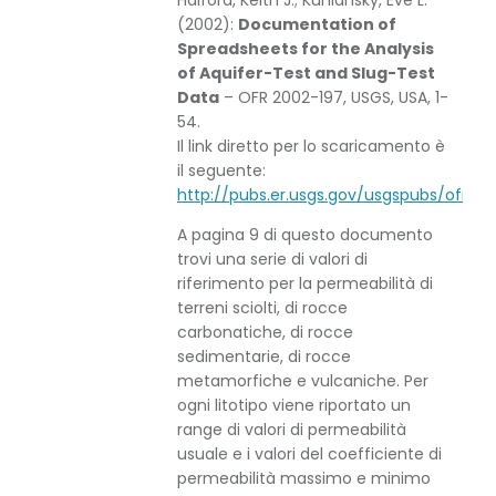
Halford, Keith J.; Kuniansky, Eve L.
(2002):
Documentation of
Spreadsheets for the Analysis
of Aquifer-Test and Slug-Test
Data
– OFR 2002-197, USGS, USA, 1-
54.
Il link diretto per lo scaricamento è
il seguente:
http://pubs.er.usgs.gov/usgspubs/ofr/of
A pagina 9 di questo documento
trovi una serie di valori di
riferimento per la permeabilità di
terreni sciolti, di rocce
carbonatiche, di rocce
sedimentarie, di rocce
metamorfiche e vulcaniche. Per
ogni litotipo viene riportato un
range di valori di permeabilità
usuale e i valori del coefficiente di
permeabilità massimo e minimo