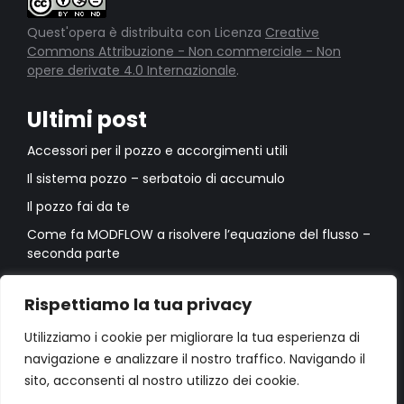
Quest'opera è distribuita con Licenza
Creative
Commons Attribuzione - Non commerciale - Non
opere derivate 4.0 Internazionale
.
Ultimi post
Accessori per il pozzo e accorgimenti utili
Il sistema pozzo – serbatoio di accumulo
Il pozzo fai da te
Come fa MODFLOW a risolvere l’equazione del flusso –
seconda parte
Come fa MODFLOW a risolvere l’equazione del flusso –
prima parte
Rispettiamo la tua privacy
Utilizziamo i cookie per migliorare la tua esperienza di
navigazione e analizzare il nostro traffico. Navigando il
sito, acconsenti al nostro utilizzo dei cookie.