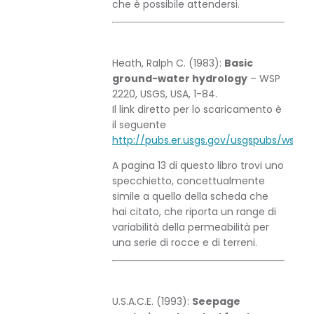
che è possibile attendersi.
Heath, Ralph C. (1983):
Basic
ground-water hydrology
– WSP
2220, USGS, USA, 1-84.
Il link diretto per lo scaricamento è
il seguente
http://pubs.er.usgs.gov/usgspubs/wsp/
A pagina 13 di questo libro trovi uno
specchietto, concettualmente
simile a quello della scheda che
hai citato, che riporta un range di
variabilità della permeabilità per
una serie di rocce e di terreni.
U.S.A.C.E. (1993):
Seepage