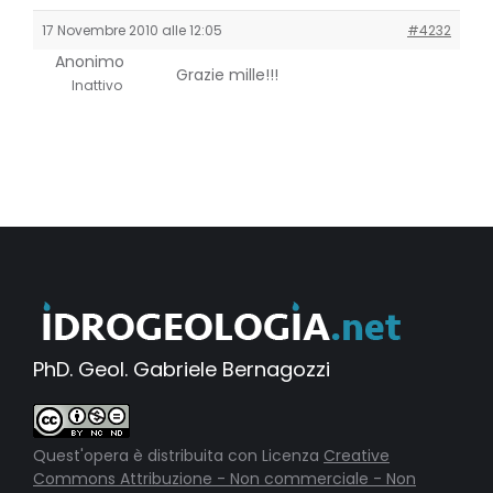
17 Novembre 2010 alle 12:05
#4232
Anonimo
Grazie mille!!!
Inattivo
PhD. Geol. Gabriele Bernagozzi
Quest'opera è distribuita con Licenza
Creative
Commons Attribuzione - Non commerciale - Non