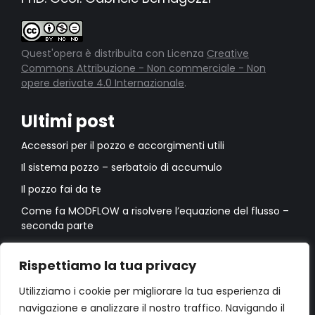
Quest'opera è distribuita con Licenza
Creative
Commons Attribuzione - Non commerciale - Non
opere derivate 4.0 Internazionale
.
Ultimi post
Accessori per il pozzo e accorgimenti utili
Il sistema pozzo – serbatoio di accumulo
Il pozzo fai da te
Come fa MODFLOW a risolvere l’equazione del flusso –
seconda parte
Come fa MODFLOW a risolvere l’equazione del flusso –
prima parte
Rispettiamo la tua privacy
Utilizziamo i cookie per migliorare la tua esperienza di
navigazione e analizzare il nostro traffico. Navigando il