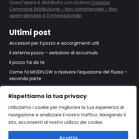
Quest'opera è distribuita con Licenza
Creative
Commons Attribuzione - Non commerciale - Non
opere derivate 4.0 Internazionale
.
Ultimi post
Accessori per il pozzo e accorgimenti utili
Il sistema pozzo – serbatoio di accumulo
Il pozzo fai da te
Come fa MODFLOW a risolvere l’equazione del flusso –
seconda parte
Come fa MODFLOW a risolvere l’equazione del flusso –
prima parte
Rispettiamo la tua privacy
Utilizziamo i cookie per migliorare la tua esperienza di
navigazione e analizzare il nostro traffico. Navigando il
sito, acconsenti al nostro utilizzo dei cookie.
Accetta