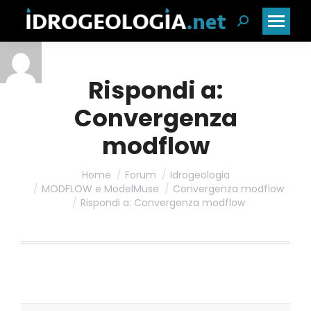
Cerca:
Rispondi a:
Convergenza
modflow
Home
Forum
Idrogeologia
MODFLOW e ModelMuse
Convergenza modflow
Rispondi a: Convergenza modflow