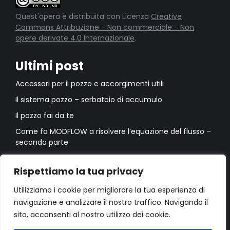
Quest'opera è distribuita con Licenza
Creative
Commons Attribuzione - Non commerciale - Non
opere derivate 4.0 Internazionale
.
Ultimi post
Accessori per il pozzo e accorgimenti utili
Il sistema pozzo – serbatoio di accumulo
Il pozzo fai da te
Come fa MODFLOW a risolvere l’equazione del flusso –
seconda parte
Come fa MODFLOW a risolvere l’equazione del flusso –
prima parte
Rispettiamo la tua privacy
Utilizziamo i cookie per migliorare la tua esperienza di
navigazione e analizzare il nostro traffico. Navigando il
sito, acconsenti al nostro utilizzo dei cookie.