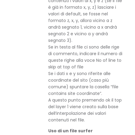
contenuti i valori di x, y e z (se il file
è già in formato x, y, z) lasciare i
valori di default, se fosse nel
formato z, x, y, allora vicino a z
andrà segnato 1, vicino a x andrà
segnato 2 e vicino a y andrà
segnato 3).
Se in testa al file ci sono delle rige
di commento, indicare il numero di
queste righe alla voce No of line to
skip at top of file
Se i dati x e y sono riferite alle
coordinate del sito (caso più
comune) spuntare la casella “file
contains site coordinate”.
A questo punto premendo ok il top
del layer 1 viene creato sulla base
dell’interpolazione dei valori
contenuti nel file.
Uso di un file surfer