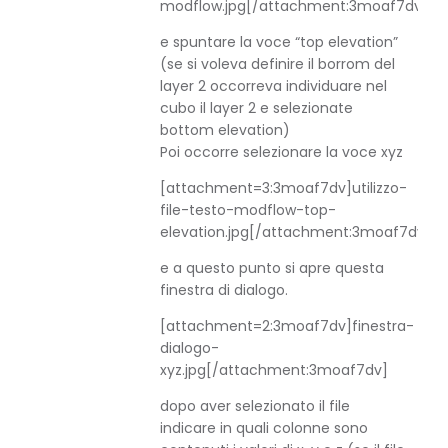
modflow.jpg
[/attachment:3moaf7dv]
e spuntare la voce “top elevation”
(se si voleva definire il borrom del
layer 2 occorreva individuare nel
cubo il layer 2 e selezionate
bottom elevation)
Poi occorre selezionare la voce xyz
[attachment=3:3moaf7dv]
utilizzo-
file-testo-modflow-top-
elevation.jpg
[/attachment:3moaf7dv]
e a questo punto si apre questa
finestra di dialogo.
[attachment=2:3moaf7dv]
finestra-
dialogo-
xyz.jpg
[/attachment:3moaf7dv]
dopo aver selezionato il file
indicare in quali colonne sono