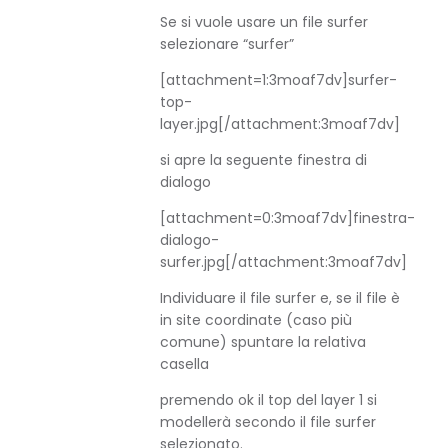
Se si vuole usare un file surfer
selezionare “surfer”
[attachment=1:3moaf7dv]
surfer-
top-
layer.jpg
[/attachment:3moaf7dv]
si apre la seguente finestra di
dialogo
[attachment=0:3moaf7dv]
finestra-
dialogo-
surfer.jpg
[/attachment:3moaf7dv]
Individuare il file surfer e, se il file è
in site coordinate (caso più
comune) spuntare la relativa
casella
premendo ok il top del layer 1 si
modellerà secondo il file surfer
selezionato.