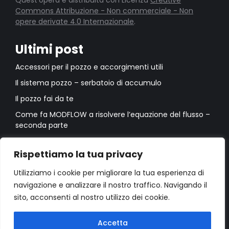
Quest'opera è distribuita con Licenza
Creative
Commons Attribuzione - Non commerciale - Non
opere derivate 4.0 Internazionale
.
Ultimi post
Accessori per il pozzo e accorgimenti utili
Il sistema pozzo – serbatoio di accumulo
Il pozzo fai da te
Come fa MODFLOW a risolvere l’equazione del flusso –
seconda parte
Come fa MODFLOW a risolvere l’equazione del flusso –
prima parte
Rispettiamo la tua privacy
Utilizziamo i cookie per migliorare la tua esperienza di
navigazione e analizzare il nostro traffico. Navigando il
sito, acconsenti al nostro utilizzo dei cookie.
Accetta