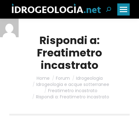
Cerca:
Rispondi a:
Freatimetro
incastrato
Home
Forum
Idrogeologia
Idrogeologia e acque sotterranee
Freatimetro incastrato
Rispondi a: Freatimetro incastrato