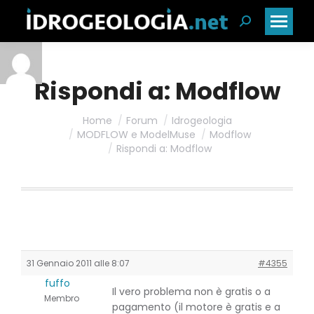
Cerca:
Rispondi a: Modflow
Home
Forum
Idrogeologia
MODFLOW e ModelMuse
Modflow
Rispondi a: Modflow
31 Gennaio 2011 alle 8:07
#4355
fuffo
Il vero problema non è gratis o a
Membro
pagamento (il motore è gratis e a