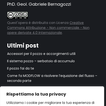
PhD. Geol. Gabriele Bernagozzi
Quest'opera è distribuita con Licenza
Creative
Commons Attribuzione - Non commerciale - Non
opere derivate 4.0 Internazionale
.
Ultimi post
Accessori per il pozzo e accorgimenti utili
Il sistema pozzo – serbatoio di accumulo
Il pozzo fai da te
Come fa MODFLOW a risolvere l’equazione del flusso –
seconda parte
Come fa MODFLOW a risolvere l’equazione del flusso –
prima parte
Rispettiamo la tua privacy
Utilizziamo i cookie per migliorare la tua esperienza di