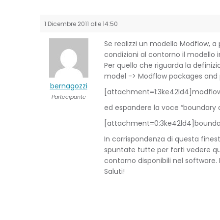
1 Dicembre 2011 alle 14:50
Se realizzi un modello Modflow, a p
condizioni al contorno il modello i
Per quello che riguarda la definiz
model -> Modflow packages and
bernagozzi
[attachment=1:3ke42ld4]
modflow
Partecipante
ed espandere la voce “boundary 
[attachment=0:3ke42ld4]
bounda
In corrispondenza di questa finest
spuntate tutte per farti vedere qu
contorno disponibili nel software. 
Saluti!