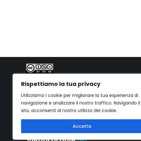
PhD. Geol. Gabriele Bernagozzi
Quest'opera è distribuita con Licenza
Creative
Rispettiamo la tua privacy
Commons Attribuzione - Non commerciale - Non
opere derivate 4.0 Internazionale
.
Utilizziamo i cookie per migliorare la tua esperienza di
navigazione e analizzare il nostro traffico. Navigando il
sito, acconsenti al nostro utilizzo dei cookie.
Accetta