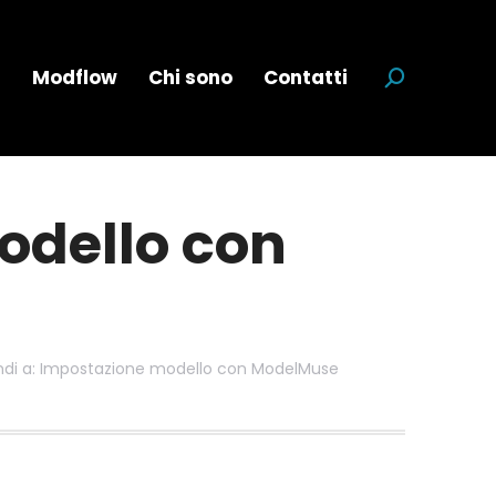
a
Modflow
Chi sono
Contatti
Cerca:
odello con
ndi a: Impostazione modello con ModelMuse