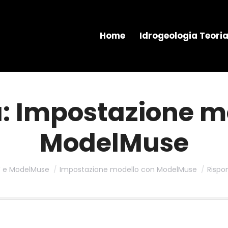
Home
Idrogeologia Teori
a: Impostazione m
ModelMuse
e ModelMuse
Impostazione modello con ModelMuse
Rispo