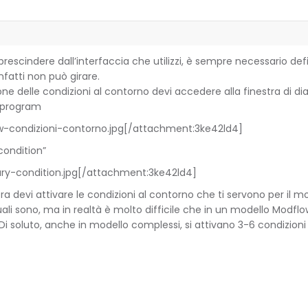
rescindere dall’interfaccia che utilizzi, è sempre necessario defi
nfatti non può girare.
ione delle condizioni al contorno devi accedere alla finestra di di
 program
-condizioni-contorno.jpg
[/attachment:3ke42ld4]
condition”
ry-condition.jpg
[/attachment:3ke42ld4]
ra devi attivare le condizioni al contorno che ti servono per il 
ali sono, ma in realtà è molto difficile che in un modello Modflow
Di soluto, anche in modello complessi, si attivano 3-6 condizioni a