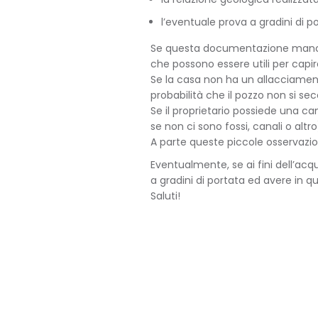
l’eventuale prova a gradini di p
Se questa documentazione manca no
che possono essere utili per capir
Se la casa non ha un allacciamento
probabilità che il pozzo non si se
Se il proprietario possiede una ca
se non ci sono fossi, canali o al
A parte queste piccole osservazion
Eventualmente, se ai fini dell’ac
a gradini di portata ed avere in q
Saluti!