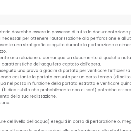
prietario dovrebbe essere in possesso di tutta la documentazione 
 necessari per ottenere l’autorizzazione alla perforazione e all’uti
sente una stratigrafia eseguita durante la perforazione e almeno u
zzo.
ente una relazione o comunque un documento di qualche natura ch
caratteristiche dell’acquifero captato dall’opera.
eseguita una prova a gradini di portata per verificare l’efficien
endo costante la portata emunta per un certo tempo (di solito d
qua nel pozzo in funzione della portata estratta e verificare quin
ti dico subito che probabilmente non ci sarà) potrebbe essere u
nto della sua realizzazione.
sono:
isure del livello dell’acqua) eseguiti in corso di perforazione o, 
 per ottenere le autorizzazioni alla perforazione e allo sfruttamen