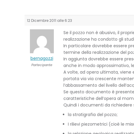
12 Dicembre 2011 alle 6:23
Se il pozzo non è abusivo, il pro
realizzazione ha condotto gli studi
In particolare dovrebbe essere pre
termine della realizzazione del po
bernagozzi
In aggiunta dovrebbe essere pres
Partecipante
anche in modo approssimativo, le 
A volte, ad opera ultimata, viene 
portata via via crescente manten
l’abbassamento del livello dell’ac
Se questo documento è presente (
caratteristiche dell’opera al mome
Quindi i documenti da richiedere 
la stratigrafia del pozzo;
I rilievi piezometrici (cioè le m
la relazione geologica realizzata