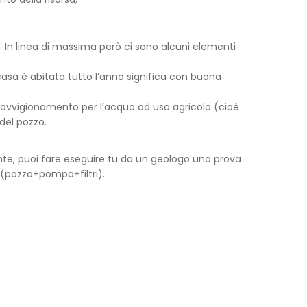
 In linea di massima però ci sono alcuni elementi
 casa è abitata tutto l’anno significa con buona
pprovvigionamento per l’acqua ad uso agricolo (cioè
del pozzo.
nte, puoi fare eseguire tu da un geologo una prova
a (pozzo+pompa+filtri).