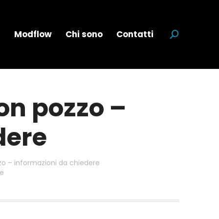
a
Modflow
Chi sono
Contatti
Cerca:
on pozzo –
dere
o – informazioni da chiedere
re