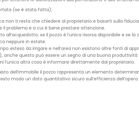
ortata (se è stata fatta);
n ti resta che chiedere al proprietario e basarti sulla fiducia.
e il problema e a cui è bene prestare attenzione.
 all’acquedotto, se il pozzo è l’unica risorsa disponibile e se la
cca neppure in estate.
mpo esteso da irrigare e nell’area non esistono altre fonti di a
tro), anche questo può essere un segno di una buona produttività 
i l’unica altra cosa è informarsi direttamente dal proprietario.
quisto dell’immobile il pozzo rappresenta un elemento determina
uesto modo un dato quantitativo sicuro sull’efficienza dell’oper