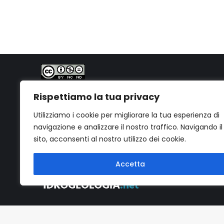
PhD. Geol. Gabriele Bernagozzi
Quest'opera è distribuita con Licenza
Creative
Rispettiamo la tua privacy
Commons Attribuzione - Non commerciale - Non
opere derivate 4.0 Internazionale
.
Utilizziamo i cookie per migliorare la tua esperienza di
navigazione e analizzare il nostro traffico. Navigando il
sito, acconsenti al nostro utilizzo dei cookie.
Accetta