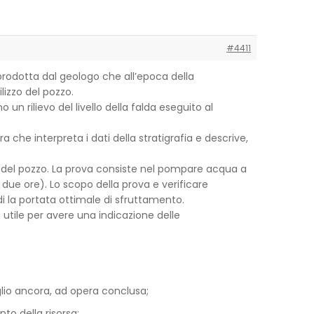
#4411
prodotta dal geologo che all’epoca della
lizzo del pozzo.
n rilievo del livello della falda eseguito al
e interpreta i dati della stratigrafia e descrive,
za del pozzo. La prova consiste nel pompare acqua a
ue ore). Lo scopo della prova e verificare
di la portata ottimale di sfruttamento.
tile per avere una indicazione delle
meglio ancora, ad opera conclusa;
to della risorsa;