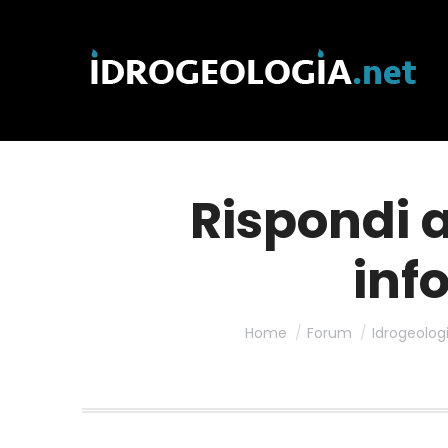
Rispondi 
inf
Home
Forum
Idrogeolog