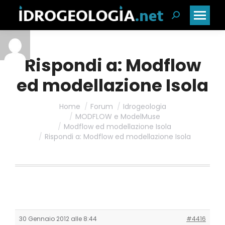
Cerca:
Rispondi a: Modflow
ed modellazione Isola
Home
Forum
Idrogeologia
MODFLOW e ModelMuse
Modflow ed modellazione Isola
Rispondi a: Modflow ed modellazione Isola
30 Gennaio 2012 alle 8:44
#4416