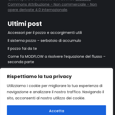
Commons Attribuzione - Non commerciale - Non
opere derivate 4.0 Internazionale
.
Ultimi post
Accessori per il pozzo e accorgimenti utili
Il sistema pozzo – serbatoio di accumulo
Il pozzo fai da te
Come fa MODFLOW a risolvere l’equazione del flusso –
seconda parte
Come fa MODFLOW a risolvere l’equazione del flusso –
prima parte
Rispettiamo la tua privacy
Utilizziamo i cookie per migliorare la tua esperienza di
navigazione e analizzare il nostro traffico. Navigando il
sito, acconsenti al nostro utilizzo dei cookie.
Accetta