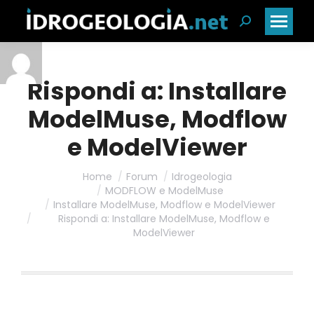
Cerca:
Rispondi a: Installare
ModelMuse, Modflow
e ModelViewer
Home
Forum
Idrogeologia
MODFLOW e ModelMuse
Installare ModelMuse, Modflow e ModelViewer
Rispondi a: Installare ModelMuse, Modflow e
ModelViewer