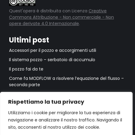
Quest'opera è distribuita con Licenza
Creative
Commons Attribuzione - Non commerciale - Non
opere derivate 4.0 Internazionale
.
Ultimi post
Accessori per il pozzo e accorgimenti utili
Il sistema pozzo – serbatoio di accumulo
Il pozzo fai da te
Come fa MODFLOW a risolvere l’equazione del flusso –
seconda parte
Come fa MODFLOW a risolvere l’equazione del flusso –
prima parte
Rispettiamo la tua privacy
Utilizziamo i cookie per migliorare la tua esperienza di
navigazione e analizzare il nostro traffico. Navigando il
sito, acconsenti al nostro utilizzo dei cookie.