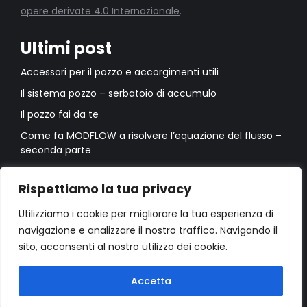
opere derivate 4.0 Internazionale
.
Ultimi post
Accessori per il pozzo e accorgimenti utili
Il sistema pozzo – serbatoio di accumulo
Il pozzo fai da te
Come fa MODFLOW a risolvere l’equazione del flusso –
seconda parte
Come fa MODFLOW a risolvere l’equazione del flusso –
prima parte
Rispettiamo la tua privacy
Utilizziamo i cookie per migliorare la tua esperienza di
navigazione e analizzare il nostro traffico. Navigando il
sito, acconsenti al nostro utilizzo dei cookie.
Accetta