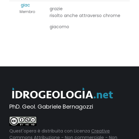
giac
grazie
Membro
risolto anche attraverso chrome
giacomo
PhD. Geol. Gabriele Bernagozzi
Quest'opera è distribuita con Licenza
Creative
Commons Attribuzione - Non commerciale - Non