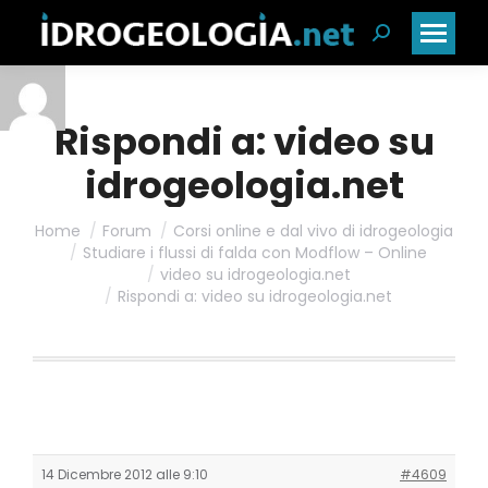
Cerca:
Rispondi a: video su
idrogeologia.net
Home
Forum
Corsi online e dal vivo di idrogeologia
Studiare i flussi di falda con Modflow – Online
video su idrogeologia.net
Rispondi a: video su idrogeologia.net
14 Dicembre 2012 alle 9:10
#4609