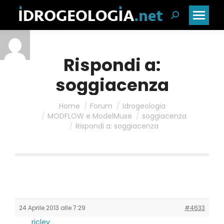
Cerca:
Rispondi a:
soggiacenza
Home
Forum
Idrogeologia
MODFLOW e ModelMuse
soggiacenza
Rispondi a: soggiacenza
24 Aprile 2013 alle 7:29
#4633
riclev