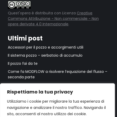
Quest'opera è distribuita con Licenza
Creative
Commons Attribuzione - Non commerciale - Non
opere derivate 4.0 Internazionale
.
Ultimi post
Accessori per il pozzo e accorgimenti utili
Il sistema pozzo – serbatoio di accumulo
Il pozzo fai da te
Come fa MODFLOW a risolvere l’equazione del flusso –
seconda parte
Come fa MODFLOW a risolvere l’equazione del flusso –
prima parte
Rispettiamo la tua privacy
Utilizziamo i cookie per migliorare la tua esperienza di
navigazione e analizzare il nostro traffico. Navigando il
sito, acconsenti al nostro utilizzo dei cookie.