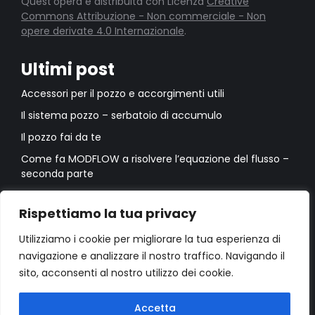
Quest'opera è distribuita con Licenza
Creative
Commons Attribuzione - Non commerciale - Non
opere derivate 4.0 Internazionale
.
Ultimi post
Accessori per il pozzo e accorgimenti utili
Il sistema pozzo – serbatoio di accumulo
Il pozzo fai da te
Come fa MODFLOW a risolvere l’equazione del flusso –
seconda parte
Come fa MODFLOW a risolvere l’equazione del flusso –
prima parte
Rispettiamo la tua privacy
Utilizziamo i cookie per migliorare la tua esperienza di
navigazione e analizzare il nostro traffico. Navigando il
sito, acconsenti al nostro utilizzo dei cookie.
Accetta