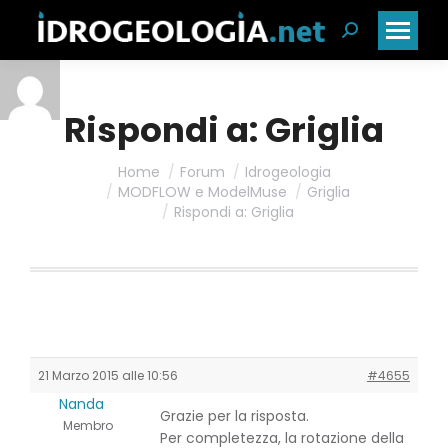
Cerca:
Rispondi a: Griglia
Home
Forum
Idrogeologia
MODFLOW e ModelMuse
Griglia
Rispondi a: Griglia
21 Marzo 2015 alle 10:56
#4655
Nanda
Grazie per la risposta.
Membro
Per completezza, la rotazione della