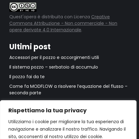
Quest'opera è distribuita con Licenza
Creative
Commons Attribuzione - Non commerciale - Non
opere derivate 4.0 Internazionale
.
Ultimi post
Accessori per il pozzo e accorgimenti utili
Il sistema pozzo – serbatoio di accumulo
Il pozzo fai da te
Come fa MODFLOW a risolvere l’equazione del flusso –
seconda parte
Come fa MODFLOW a risolvere l’equazione del flusso –
prima parte
Rispettiamo la tua privacy
Utilizziamo i cookie per migliorare la tua esperienza di
navigazione e analizzare il nostro traffico. Navigando il
sito, acconsenti al nostro utilizzo dei cookie.