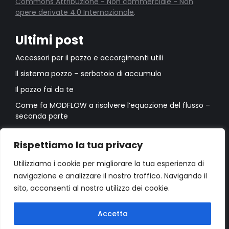
Commons Attribuzione - Non commerciale - Non
opere derivate 4.0 Internazionale
.
Ultimi post
Accessori per il pozzo e accorgimenti utili
Il sistema pozzo – serbatoio di accumulo
Il pozzo fai da te
Come fa MODFLOW a risolvere l’equazione del flusso –
seconda parte
Come fa MODFLOW a risolvere l’equazione del flusso –
prima parte
Rispettiamo la tua privacy
Utilizziamo i cookie per migliorare la tua esperienza di
navigazione e analizzare il nostro traffico. Navigando il
sito, acconsenti al nostro utilizzo dei cookie.
Accetta