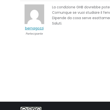
La condizione GHB dovrebbe poterti
Comunque se vuoi studiare il fen
Dipende da cosa serve esattamen
Saluti.
bernagozzi
Partecipante
PhD. Geol. Gabriele Bernagozzi