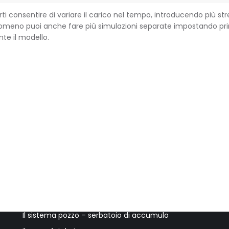
 consentire di variare il carico nel tempo, introducendo più str
omeno puoi anche fare più simulazioni separate impostando prim
te il modello.
Ultimi post
Accessori per il pozzo e accorgimenti utili
Il sistema pozzo – serbatoio di accumulo