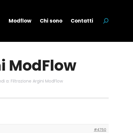
a
Modflow
Chi sono
Contatti
Cerca:
ini ModFlow
di a: Filtrazione Argini ModFlow
#4750