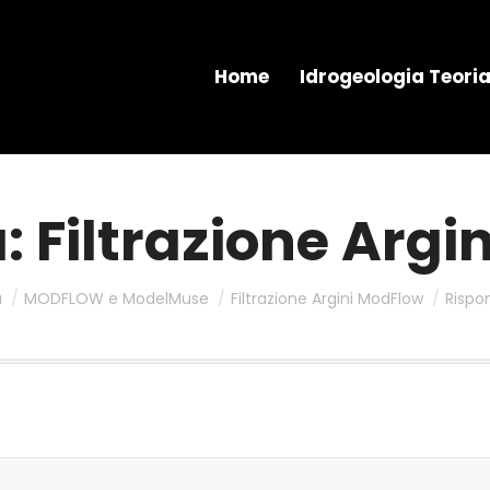
Home
Idrogeologia Teori
: Filtrazione Arg
a
MODFLOW e ModelMuse
Filtrazione Argini ModFlow
Rispon