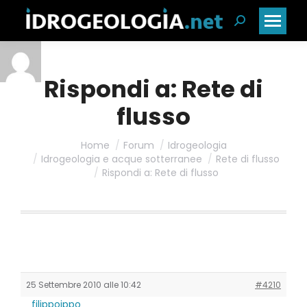
Cerca:
Rispondi a: Rete di
flusso
Home
Forum
Idrogeologia
Idrogeologia e acque sotterranee
Rete di flusso
Rispondi a: Rete di flusso
25 Settembre 2010 alle 10:42
#4210
filippoippo