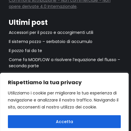
Commons Attribuzione - Non commerciale - Non
opere derivate 4.0 Internazionale
.
Ultimi post
Accessori per il pozzo e accorgimenti utili
Il sistema pozzo – serbatoio di accumulo
Il pozzo fai da te
Come fa MODFLOW a risolvere l’equazione del flusso –
seconda parte
Come fa MODFLOW a risolvere l’equazione del flusso –
prima parte
Rispettiamo la tua privacy
Utilizziamo i cookie per migliorare la tua esperienza di
navigazione e analizzare il nostro traffico. Navigando il
sito, acconsenti al nostro utilizzo dei cookie.
Accetta