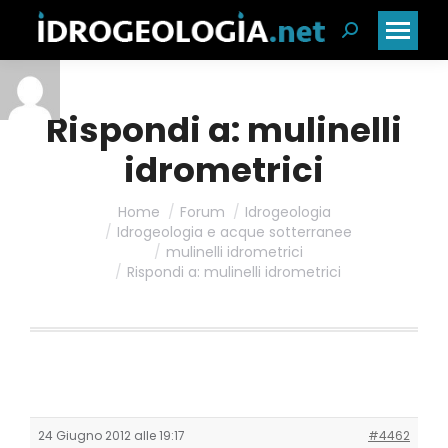
Cerca:
Rispondi a: mulinelli
idrometrici
Home
Forum
Idrogeologia
Idrogeologia e acque sotterranee
mulinelli idrometrici
Rispondi a: mulinelli idrometrici
24 Giugno 2012 alle 19:17
#4462