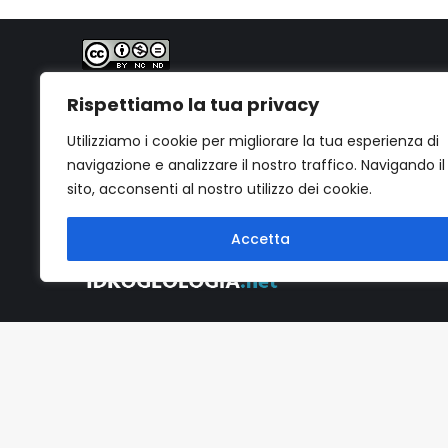
PhD. Geol. Gabriele Bernagozzi
Quest'opera è distribuita con Licenza
Creative
Rispettiamo la tua privacy
Commons Attribuzione - Non commerciale - Non
opere derivate 4.0 Internazionale
.
Utilizziamo i cookie per migliorare la tua esperienza di
navigazione e analizzare il nostro traffico. Navigando il
sito, acconsenti al nostro utilizzo dei cookie.
Accetta