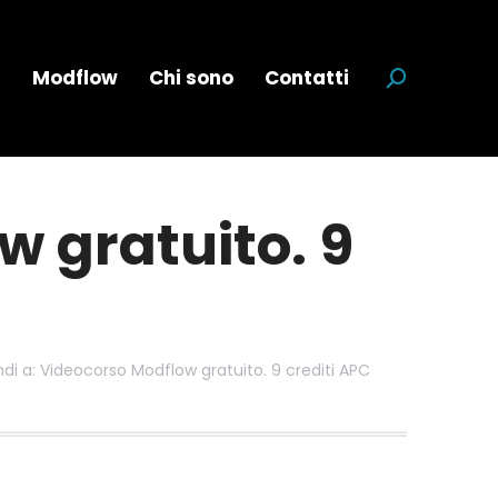
a
Modflow
Chi sono
Contatti
Cerca:
w gratuito. 9
ndi a: Videocorso Modflow gratuito. 9 crediti APC