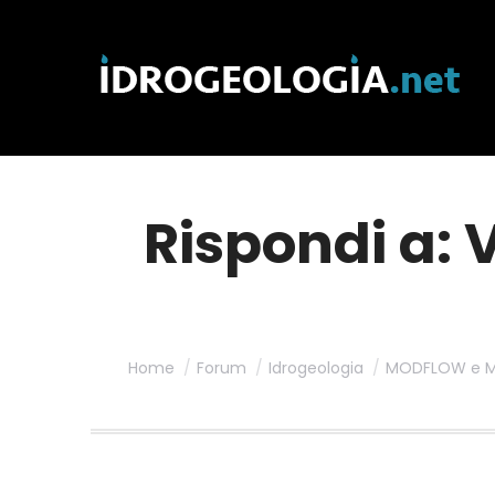
Rispondi a: 
Home
Forum
Idrogeologia
MODFLOW e M