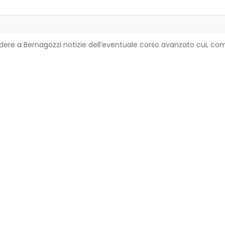
dere a Bernagozzi notizie dell’eventuale corso avanzato cui, come
Ultimi post
Accessori per il pozzo e accorgimenti utili