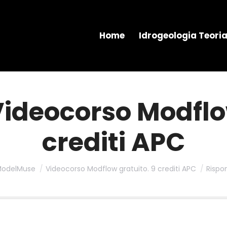
Home
Idrogeologia Teori
Videocorso Modflo
crediti APC
odelMuse
Videocorso Modflow gratuito. 9 crediti APC
Rispo