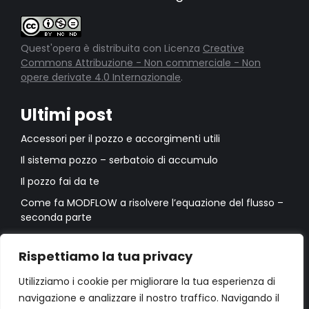
Quest'opera è distribuita con Licenza
Creative
Commons Attribuzione - Non commerciale - Non
opere derivate 4.0 Internazionale
.
Ultimi post
Accessori per il pozzo e accorgimenti utili
Il sistema pozzo – serbatoio di accumulo
Il pozzo fai da te
Come fa MODFLOW a risolvere l’equazione del flusso –
seconda parte
Come fa MODFLOW a risolvere l’equazione del flusso –
prima parte
Rispettiamo la tua privacy
Utilizziamo i cookie per migliorare la tua esperienza di
navigazione e analizzare il nostro traffico. Navigando il