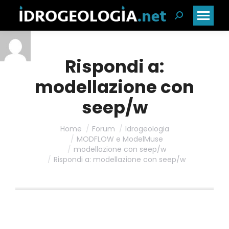
Cerca:
Rispondi a:
modellazione con
seep/w
Home
Forum
Idrogeologia
MODFLOW e ModelMuse
modellazione con seep/w
Rispondi a: modellazione con seep/w