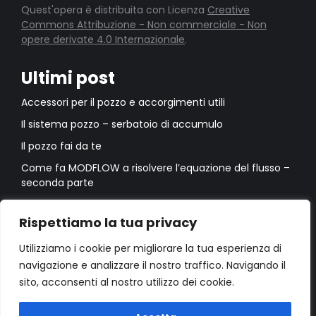
Quest'opera è distribuita con Licenza
Creative
Commons Attribuzione - Non commerciale - Non
opere derivate 4.0 Internazionale
.
Ultimi post
Accessori per il pozzo e accorgimenti utili
Il sistema pozzo – serbatoio di accumulo
Il pozzo fai da te
Come fa MODFLOW a risolvere l’equazione del flusso –
seconda parte
Come fa MODFLOW a risolvere l’equazione del flusso –
prima parte
Rispettiamo la tua privacy
Utilizziamo i cookie per migliorare la tua esperienza di
navigazione e analizzare il nostro traffico. Navigando il
sito, acconsenti al nostro utilizzo dei cookie.