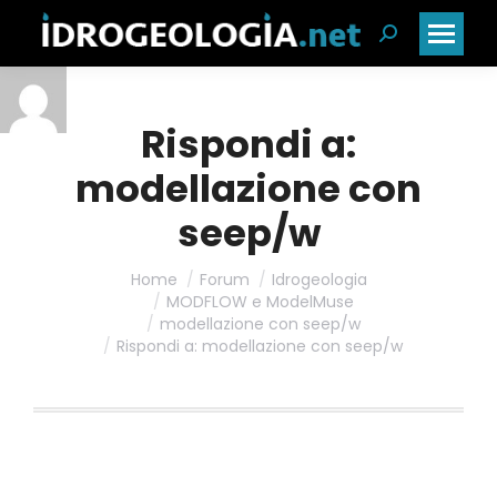
Cerca:
Rispondi a:
modellazione con
seep/w
Home
Forum
Idrogeologia
MODFLOW e ModelMuse
modellazione con seep/w
Rispondi a: modellazione con seep/w