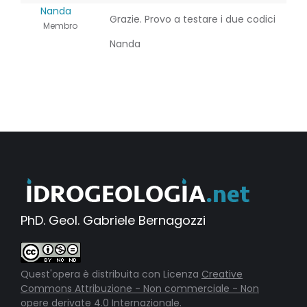
Nanda
Grazie. Provo a testare i due codici
Membro
Nanda
PhD. Geol. Gabriele Bernagozzi
Quest'opera è distribuita con Licenza
Creative
Commons Attribuzione - Non commerciale - Non
opere derivate 4.0 Internazionale
.