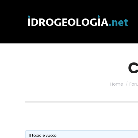
C
Home
For
Il topic è vuoto.