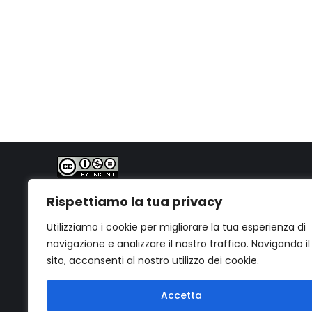
PhD. Geol. Gabriele Bernagozzi
Quest'opera è distribuita con Licenza
Creative
Rispettiamo la tua privacy
Commons Attribuzione - Non commerciale - Non
opere derivate 4.0 Internazionale
.
Utilizziamo i cookie per migliorare la tua esperienza di
navigazione e analizzare il nostro traffico. Navigando il
sito, acconsenti al nostro utilizzo dei cookie.
Accetta