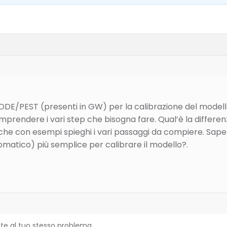
DE/PEST (presenti in GW) per la calibrazione del modello
mprendere i vari step che bisogna fare. Qual’è la differ
he con esempi spieghi i vari passaggi da compiere. Sapet
omatico) più semplice per calibrare il modello?.
nte al tuo stesso problema.