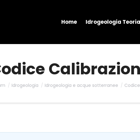
Home
Idrogeologia Teori
odice Calibrazio
um
Idrogeologia
Idrogeologia e acque sotterranee
Codice