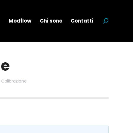
a
Modflow
Chi sono
Contatti
Cerca:
ne
 Calibrazione