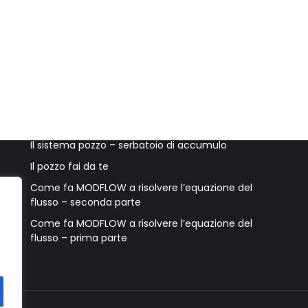
Ultimi post
Accessori per il pozzo e accorgimenti utili
Il sistema pozzo – serbatoio di accumulo
Il pozzo fai da te
Come fa MODFLOW a risolvere l’equazione del
flusso – seconda parte
Come fa MODFLOW a risolvere l’equazione del
flusso – prima parte