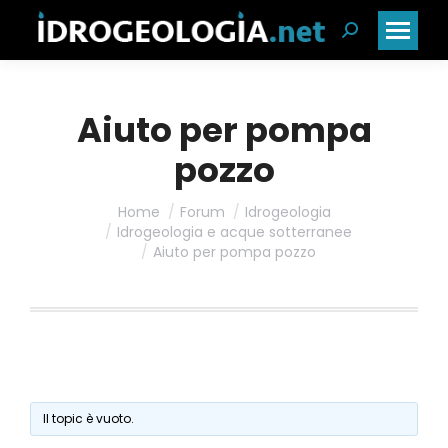
Cerca:
Aiuto per pompa
pozzo
Home
Forum
Idrogeologia
Idrogeologia e acque sotterranee
Aiuto per pompa pozzo
Il topic è vuoto.