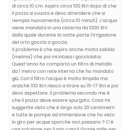
di circa 10 cm. Aspiro circa 100 litri dopo di che
il pozzo si svuota e devo attendere che si
riempia nuovamente (circa 10 minuti). L’acqua
viene mandata in una cisterna da 1000 litri
dalla quale durante la notte parte l’irrigazione
del orto goccia a goccia.
Il problema è che aspiro anche molta sabbia
(melma) che poi mi intasa i gocciolatoi.
Quest’anno ho comparto un filtro di metallo
da 1 metro con rete interna che ho mandato
giù. Con il filtro l’acqua è molto limpida ma
anziché 100 litri riesco a tirare su 15-17 litri e poi
devo aspettare. Il problema secondo me è
che il pozzo deve essere spurgato. Cosa mi
suggerite visto che è largo solo 20 centimetri
e tutte le pompe ad immersione che ho visto
in giro per acque sporche non passano ? C’è
una soluzione per il mio caso? Grazie mille per