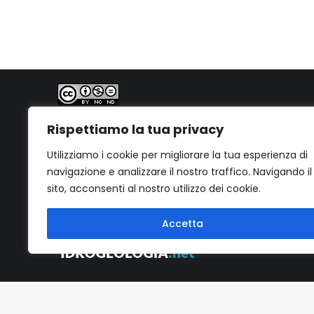
PhD. Geol. Gabriele Bernagozzi
Quest'opera è distribuita con Licenza
Creative
Rispettiamo la tua privacy
Commons Attribuzione - Non commerciale - Non
opere derivate 4.0 Internazionale
.
Utilizziamo i cookie per migliorare la tua esperienza di
navigazione e analizzare il nostro traffico. Navigando il
sito, acconsenti al nostro utilizzo dei cookie.
Accetta