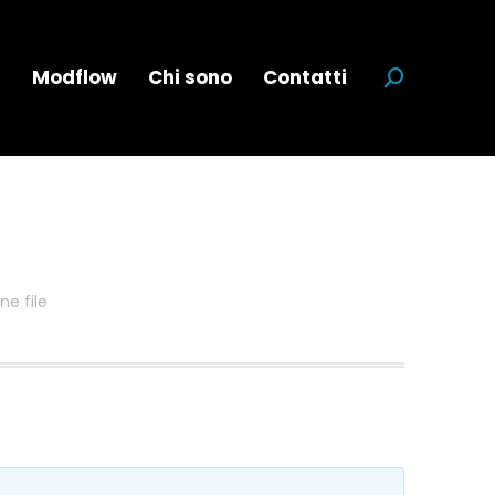
a
Modflow
Chi sono
Contatti
Cerca:
ne file