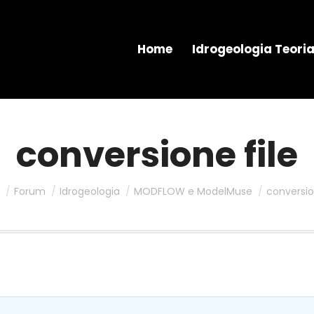
Home
Idrogeologia Teori
conversione file
Forum
Idrogeologia
MODFLOW e ModelMuse
conversio