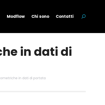
a
Modflow
Chi sono
Contatti
Cerca:
e in dati di
ometriche in dati di portata