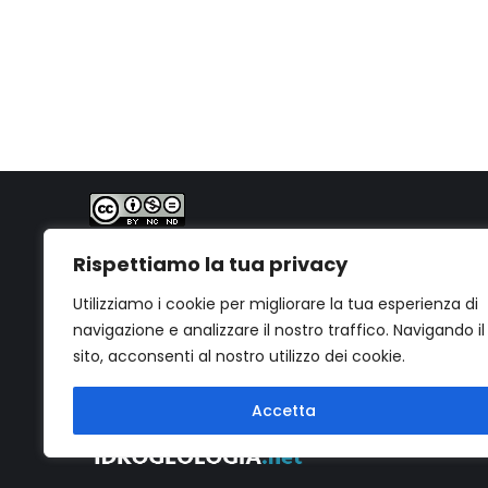
PhD. Geol. Gabriele Bernagozzi
Quest'opera è distribuita con Licenza
Creative
Rispettiamo la tua privacy
Commons Attribuzione - Non commerciale - Non
opere derivate 4.0 Internazionale
.
Utilizziamo i cookie per migliorare la tua esperienza di
navigazione e analizzare il nostro traffico. Navigando il
sito, acconsenti al nostro utilizzo dei cookie.
Accetta