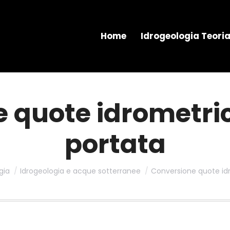
Home
Idrogeologia Teori
 quote idrometrich
portata
gia
Idrogeologia e acque sotterranee
Conversione quote idr