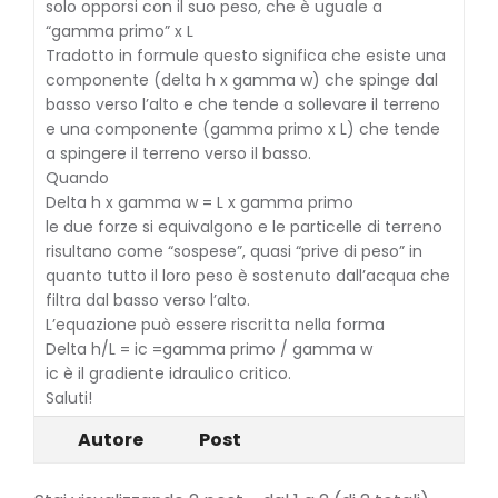
solo opporsi con il suo peso, che è uguale a
“gamma primo” x L
Tradotto in formule questo significa che esiste una
componente (delta h x gamma w) che spinge dal
basso verso l’alto e che tende a sollevare il terreno
e una componente (gamma primo x L) che tende
a spingere il terreno verso il basso.
Quando
Delta h x gamma w = L x gamma primo
le due forze si equivalgono e le particelle di terreno
risultano come “sospese”, quasi “prive di peso” in
quanto tutto il loro peso è sostenuto dall’acqua che
filtra dal basso verso l’alto.
L’equazione può essere riscritta nella forma
Delta h/L = ic =gamma primo / gamma w
ic è il gradiente idraulico critico.
Saluti!
Autore
Post