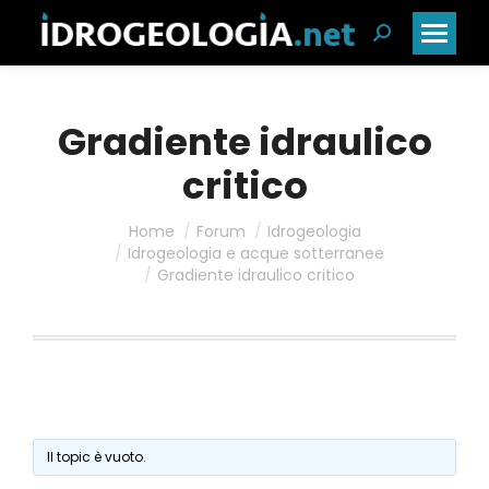
Cerca:
Gradiente idraulico
critico
Home
Forum
Idrogeologia
Idrogeologia e acque sotterranee
Gradiente idraulico critico
Il topic è vuoto.