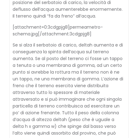
posizione del serbatoio di carico, la velocità di
deflusso dell’acqua aumenterebbe enormemente.
Il terreno quindi “fa da freno” all’acqua.
[attachment=0:3cdgpjg8]
permeametro-
schema.jpg
[/attachment:3cdgpjg8]
Se si alza il serbatoio di carico, deltah aumenta e di
conseguenza la spinta dell’acqua sul terreno
aumenta. Se al posto del terreno ci fosse un tappo
a tenuta o una membrana di gomma, ad un certo
punto si avrebbe la rottura ma il terreno non è ne
un tappo, ne una membrana di gomma. L’azione di
freno che il terreno esercita viene distribuita
attraverso tutto lo spessore di materiale
attraversato e si può immaginare che ogni singola
particella di terreno contribuisca ad esercitare un
po’ di azione frenante. Tutto il peso della colonna
d’acqua di altezza deltah (peso che è uguale a
delta h x gamma w) che spinge dal basso verso
l’alto viene quindi assorbito dal provino, che può