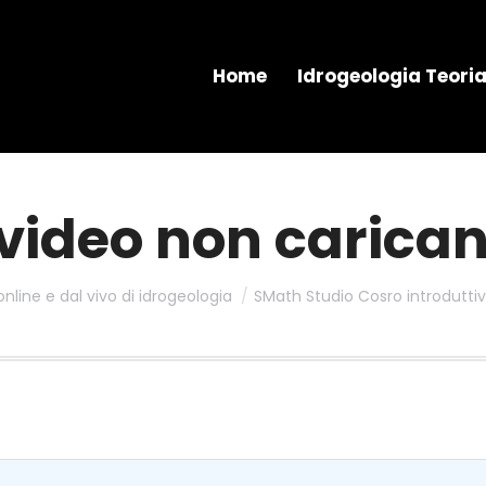
Home
Idrogeologia Teori
 video non carica
online e dal vivo di idrogeologia
SMath Studio Cosro introdutti