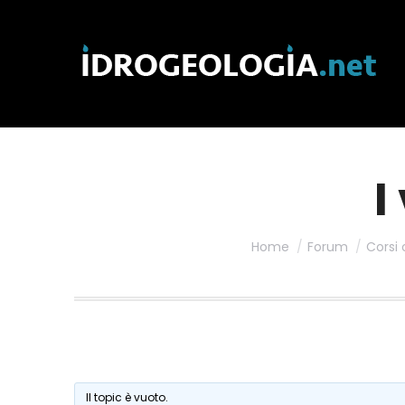
I
Home
Forum
Corsi 
Il topic è vuoto.