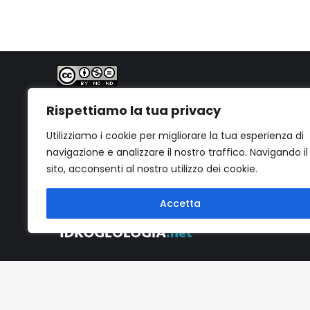
PhD. Geol. Gabriele Bernagozzi
Quest'opera è distribuita con Licenza
Creative
Rispettiamo la tua privacy
Commons Attribuzione - Non commerciale - Non
opere derivate 4.0 Internazionale
.
Utilizziamo i cookie per migliorare la tua esperienza di
navigazione e analizzare il nostro traffico. Navigando il
sito, acconsenti al nostro utilizzo dei cookie.
Accetta