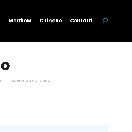
a
Modflow
Chi sono
Contatti
Cerca:
no
vo
I video non caricano