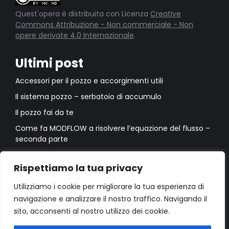
Quest'opera è distribuita con Licenza
Creative
Commons Attribuzione - Non commerciale - Non
opere derivate 4.0 Internazionale
.
Ultimi post
Accessori per il pozzo e accorgimenti utili
Il sistema pozzo – serbatoio di accumulo
Il pozzo fai da te
Come fa MODFLOW a risolvere l’equazione del flusso –
seconda parte
Come fa MODFLOW a risolvere l’equazione del flusso –
prima parte
Rispettiamo la tua privacy
Utilizziamo i cookie per migliorare la tua esperienza di
navigazione e analizzare il nostro traffico. Navigando il
sito, acconsenti al nostro utilizzo dei cookie.