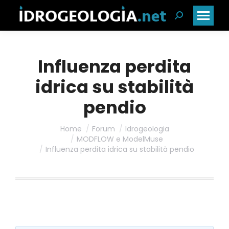
Cerca:
Influenza perdita
idrica su stabilità
pendio
Home
Forum
Idrogeologia
MODFLOW e ModelMuse
Influenza perdita idrica su stabilità pendio