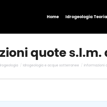
Home
Idrogeologia Teori
ioni quote s.l.m. 
drogeologia
Idrogeologia e acque sotterranee
informazioni q