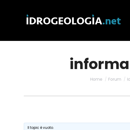
informaz
Home
Forum
I
Il topic è vuoto.