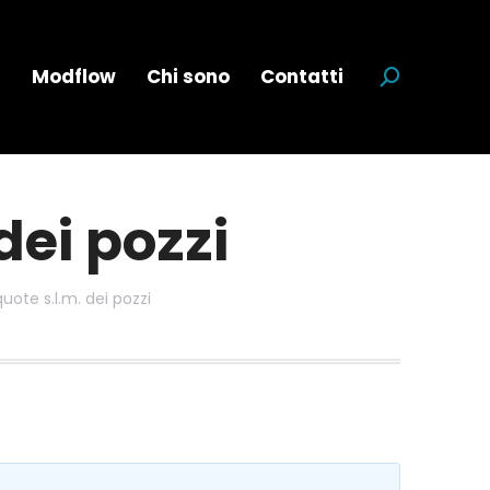
a
Modflow
Chi sono
Contatti
Cerca:
dei pozzi
uote s.l.m. dei pozzi