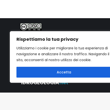
PhD. Geol. Gabriele Bernagozzi
Quest'opera è distribuita con Licenza
Creative
Rispettiamo la tua privacy
Commons Attribuzione - Non commerciale - Non
opere derivate 4.0 Internazionale
.
Utilizziamo i cookie per migliorare la tua esperienza di
navigazione e analizzare il nostro traffico. Navigando il
sito, acconsenti al nostro utilizzo dei cookie.
Accetta