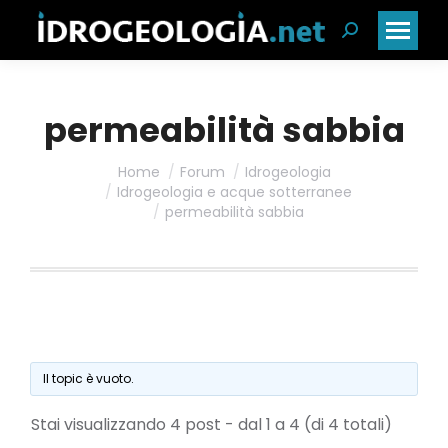
Cerca:
permeabilità sabbia
Home
Forum
Idrogeologia
Idrogeologia e acque sotterranee
permeabilità sabbia
Il topic è vuoto.
Stai visualizzando 4 post - dal 1 a 4 (di 4 totali)