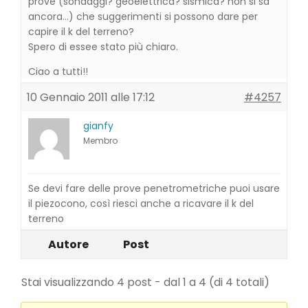
prove (sondaggi? geoelettrica? sismica? non si sa
ancora…) che suggerimenti si possono dare per
capire il k del terreno?
Spero di essee stato più chiaro.
Ciao a tutti!!
10 Gennaio 2011 alle 17:12
#4257
gianfy
Membro
Se devi fare delle prove penetrometriche puoi usare
il piezocono, così riesci anche a ricavare il k del
terreno
Autore
Post
Stai visualizzando 4 post - dal 1 a 4 (di 4 totali)