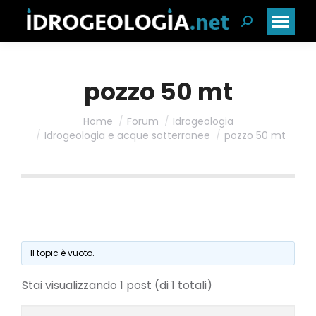
Cerca:
pozzo 50 mt
Home
Forum
Idrogeologia
Idrogeologia e acque sotterranee
pozzo 50 mt
Il topic è vuoto.
Stai visualizzando 1 post (di 1 totali)