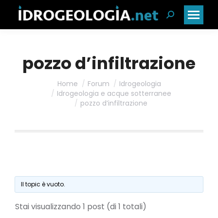
Cerca:
pozzo d’infiltrazione
Home
Forum
Idrogeologia
Idrogeologia e acque sotterranee
pozzo d’infiltrazione
Il topic è vuoto.
Stai visualizzando 1 post (di 1 totali)