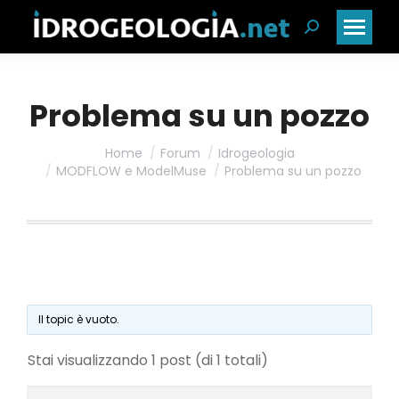
Cerca:
Problema su un pozzo
Home
Forum
Idrogeologia
MODFLOW e ModelMuse
Problema su un pozzo
Il topic è vuoto.
Stai visualizzando 1 post (di 1 totali)