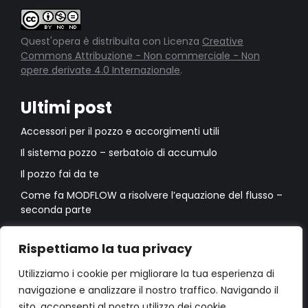
Quest'opera è distribuita con Licenza
Creative
Commons Attribuzione - Non commerciale - Non
opere derivate 4.0 Internazionale
.
Ultimi post
Accessori per il pozzo e accorgimenti utili
Il sistema pozzo – serbatoio di accumulo
Il pozzo fai da te
Come fa MODFLOW a risolvere l’equazione del flusso –
seconda parte
Come fa MODFLOW a risolvere l’equazione del flusso –
prima parte
Rispettiamo la tua privacy
Utilizziamo i cookie per migliorare la tua esperienza di
navigazione e analizzare il nostro traffico. Navigando il
sito, acconsenti al nostro utilizzo dei cookie.