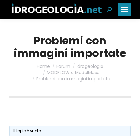
Cerca:
Problemi con
immagini importate
Home
Forum
Idrogeologia
MODFLOW e ModelMuse
Problemi con immagini importate
Il topic è vuoto.