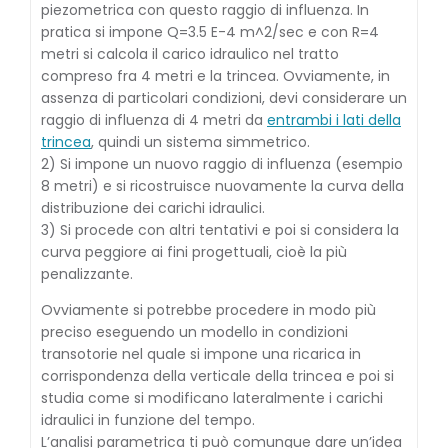
piezometrica con questo raggio di influenza. In
pratica si impone Q=3.5 E-4 m^2/sec e con R=4
metri si calcola il carico idraulico nel tratto
compreso fra 4 metri e la trincea. Ovviamente, in
assenza di particolari condizioni, devi considerare un
raggio di influenza di 4 metri da
entrambi i lati della
trincea
, quindi un sistema simmetrico.
2) Si impone un nuovo raggio di influenza (esempio
8 metri) e si ricostruisce nuovamente la curva della
distribuzione dei carichi idraulici.
3) Si procede con altri tentativi e poi si considera la
curva peggiore ai fini progettuali, cioè la più
penalizzante.
Ovviamente si potrebbe procedere in modo più
preciso eseguendo un modello in condizioni
transotorie nel quale si impone una ricarica in
corrispondenza della verticale della trincea e poi si
studia come si modificano lateralmente i carichi
idraulici in funzione del tempo.
L’analisi parametrica ti può comunque dare un’idea