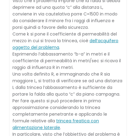
Visto che il problema impone che la falda si debba
deprimere ad una quota “c” alla distanza L,
conviene in via cautelativa porre C=1500 in modo
da considerare il minore fra i raggi di influenza e
porsi quindi a favore della sicurezza.
Come k si pone il coefficiente di permeabilità del
mezzo in cui si trova la trincea, cioè
dell’acquifero
oggetto del problema
.
Esprimendo l’abbassamento “b-a” in metri e il
coefficiente di permeabilità in metri/sec si ricava il
raggio di influenza R in metri.
Una volta definito R, e immaginando che R sia
maggiore L, si tratta di verificare se ad una distanza
L dalla trincea l’abbassamento è sufficiente da
portare la falda alla quota “c” da piano campagna.
Per fare questo si può procedere in prima
approssimazione considerando la trincea
completamente penetrante e applicando le
formule relative alla
trincea freatica con
alimentazione laterale
.
In particolare, visto che l’obbiettivo del problema è