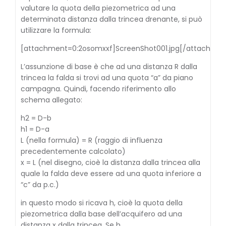
valutare la quota della piezometrica ad una
determinata distanza dalla trincea drenante, si può
utilizzare la formula:
[attachment=0:2osomxxf]
ScreenShot001.jpg
[/attachmen
L’assunzione di base è che ad una distanza R dalla
trincea la falda si trovi ad una quota “a” da piano
campagna. Quindi, facendo riferimento allo
schema allegato:
h2 = D-b
h1 = D-a
L (nella formula) = R (raggio di influenza
precedentemente calcolato)
x = L (nel disegno, cioè la distanza dalla trincea alla
quale la falda deve essere ad una quota inferiore a
“c” da p.c.)
in questo modo si ricava h, cioè la quota della
piezometrica dalla base dell’acquifero ad una
distanza x dalla trincea. Se h