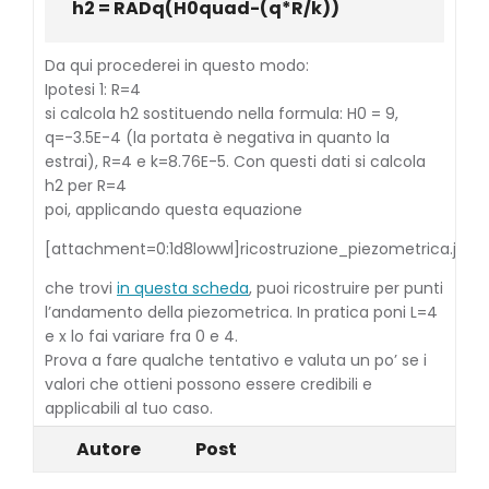
h2 = RADq(H0quad-(q*R/k))
Da qui procederei in questo modo:
Ipotesi 1: R=4
si calcola h2 sostituendo nella formula: H0 = 9,
q=-3.5E-4 (la portata è negativa in quanto la
estrai), R=4 e k=8.76E-5. Con questi dati si calcola
h2 per R=4
poi, applicando questa equazione
[attachment=0:1d8lowwl]
ricostruzione_piezometrica.jpg
[
che trovi
in questa scheda
, puoi ricostruire per punti
l’andamento della piezometrica. In pratica poni L=4
e x lo fai variare fra 0 e 4.
Prova a fare qualche tentativo e valuta un po’ se i
valori che ottieni possono essere credibili e
applicabili al tuo caso.
Autore
Post