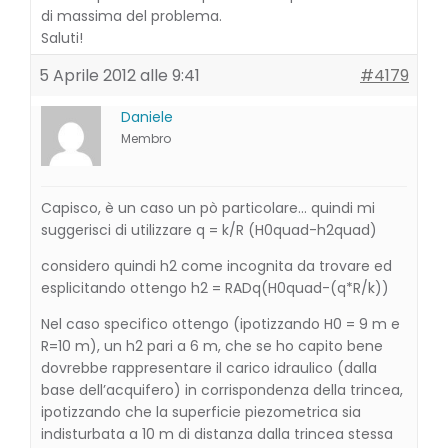
di massima del problema.
Saluti!
5 Aprile 2012 alle 9:41
#4179
Daniele
Membro
Capisco, è un caso un pò particolare… quindi mi
suggerisci di utilizzare q = k/R (H0quad-h2quad)
considero quindi h2 come incognita da trovare ed
esplicitando ottengo h2 = RADq(H0quad-(q*R/k))
Nel caso specifico ottengo (ipotizzando H0 = 9 m e
R=10 m), un h2 pari a 6 m, che se ho capito bene
dovrebbe rappresentare il carico idraulico (dalla
base dell’acquifero) in corrispondenza della trincea,
ipotizzando che la superficie piezometrica sia
indisturbata a 10 m di distanza dalla trincea stessa