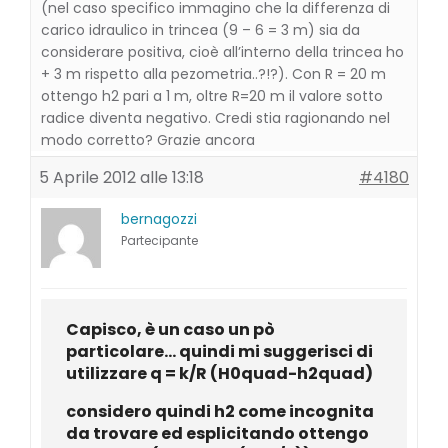
(nel caso specifico immagino che la differenza di
carico idraulico in trincea (9 – 6 = 3 m) sia da
considerare positiva, cioè all’interno della trincea ho
+ 3 m rispetto alla pezometria..?!?). Con R = 20 m
ottengo h2 pari a 1 m, oltre R=20 m il valore sotto
radice diventa negativo. Credi stia ragionando nel
modo corretto? Grazie ancora
5 Aprile 2012 alle 13:18
#4180
bernagozzi
Partecipante
Capisco, è un caso un pò
particolare… quindi mi suggerisci di
utilizzare q = k/R (H0quad-h2quad)
considero quindi h2 come incognita
da trovare ed esplicitando ottengo