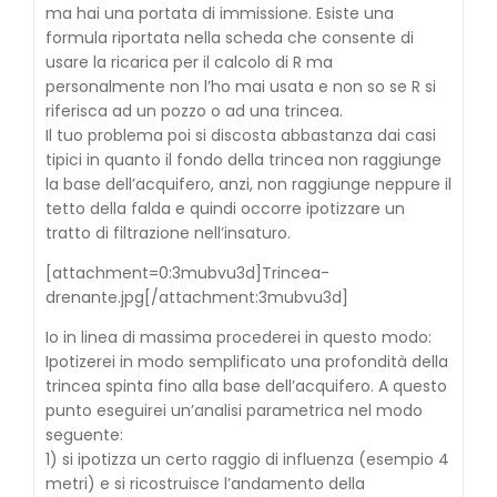
ma hai una portata di immissione. Esiste una
formula riportata nella scheda che consente di
usare la ricarica per il calcolo di R ma
personalmente non l’ho mai usata e non so se R si
riferisca ad un pozzo o ad una trincea.
Il tuo problema poi si discosta abbastanza dai casi
tipici in quanto il fondo della trincea non raggiunge
la base dell’acquifero, anzi, non raggiunge neppure il
tetto della falda e quindi occorre ipotizzare un
tratto di filtrazione nell’insaturo.
[attachment=0:3mubvu3d]
Trincea-
drenante.jpg
[/attachment:3mubvu3d]
Io in linea di massima procederei in questo modo:
Ipotizerei in modo semplificato una profondità della
trincea spinta fino alla base dell’acquifero. A questo
punto eseguirei un’analisi parametrica nel modo
seguente:
1) si ipotizza un certo raggio di influenza (esempio 4
metri) e si ricostruisce l’andamento della