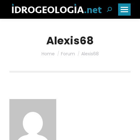
Cerca:
Alexis68
Home
Forum
Alexis68