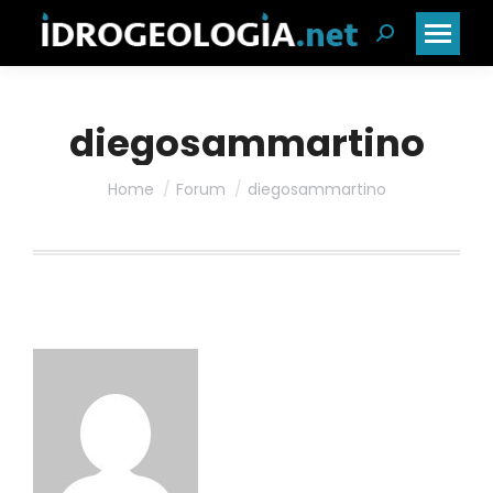
Cerca:
diegosammartino
Home
Forum
diegosammartino