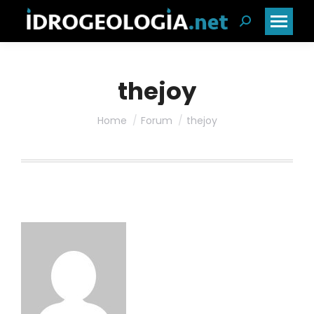
Cerca:
thejoy
Home
Forum
thejoy