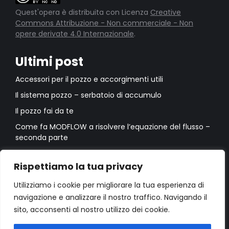
Quest'opera è distribuita con Licenza
Creative
Commons Attribuzione - Non commerciale - Non
opere derivate 4.0 Internazionale
.
Ultimi post
Accessori per il pozzo e accorgimenti utili
Il sistema pozzo – serbatoio di accumulo
Il pozzo fai da te
Come fa MODFLOW a risolvere l’equazione del flusso –
seconda parte
Come fa MODFLOW a risolvere l’equazione del flusso –
prima parte
Rispettiamo la tua privacy
Utilizziamo i cookie per migliorare la tua esperienza di
navigazione e analizzare il nostro traffico. Navigando il
sito, acconsenti al nostro utilizzo dei cookie.